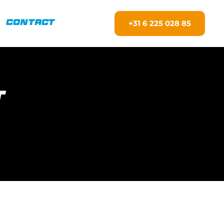
+31 6 225 028 85
Contact
t