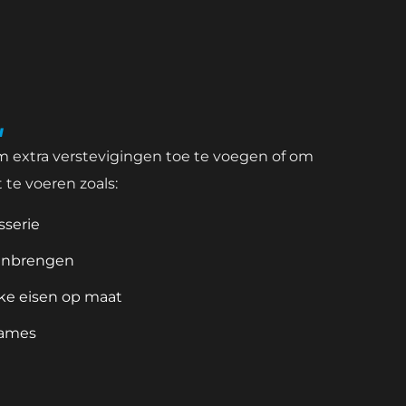
n
m extra verstevigingen toe te voegen of om 
te voeren zoals:
sserie
anbrengen
eke eisen op maat
rames