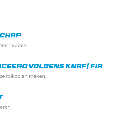
chap
n ons hebben.
iceerd volgens KNAF/ FIA
nze rolkooien maken.
t
veren.