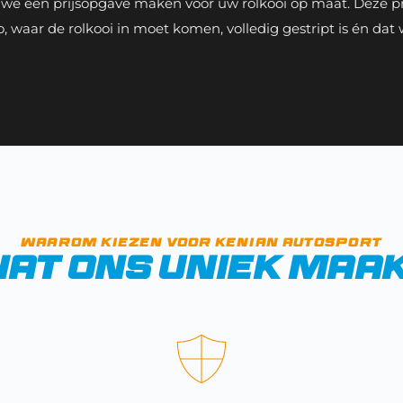
e een prijsopgave maken voor uw rolkooi op maat. Deze prijz
to, waar de rolkooi in moet komen, volledig gestript is én dat
Waarom kiezen voor 
kenian Autosport
at ons uniek maa