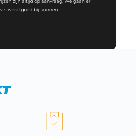
en zijn altijd op aanvraag. We gaan er 
 we overal goed bij kunnen.
kt