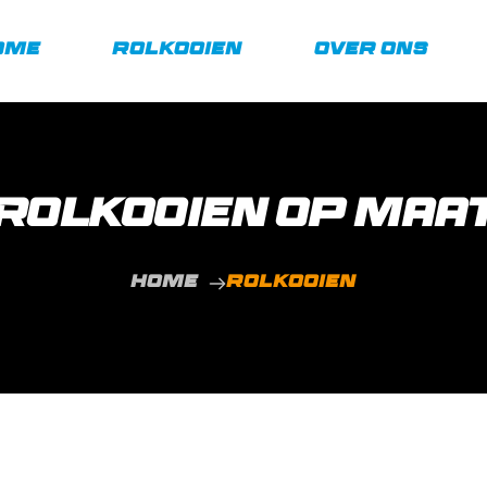
ome
Rolkooien
Over Ons
Rolkooien op maa
Home
Rolkooien