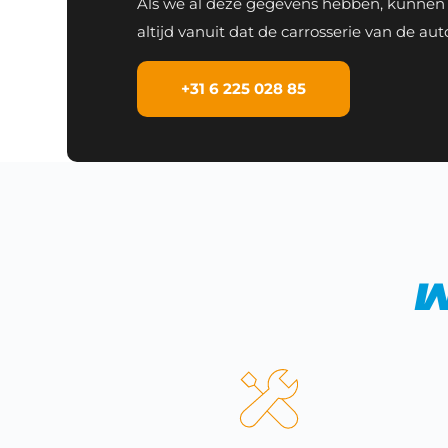
Als we al deze gegevens hebben, kunnen w
altijd vanuit dat de carrosserie van de au
+31 6 225 028 85
w