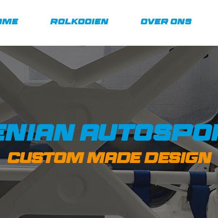
ome
Rolkooien
Over Ons
enian
 autospo
custom made design