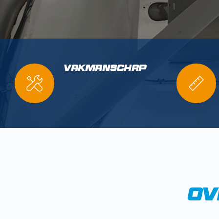
vakmanschap
ov