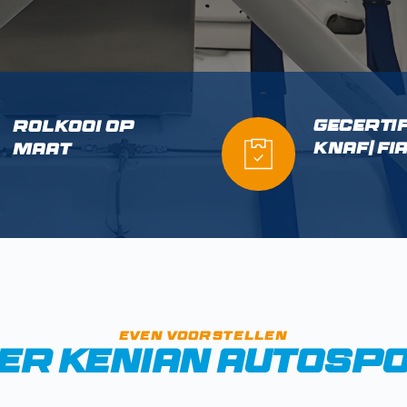
Gecertif
rolkooi op 
KNAF/ FI
maat
even voorstellen
er kenian autosp