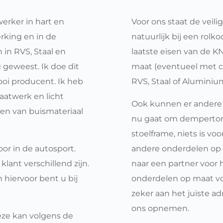
rker in hart en 
Voor ons staat de veili
rking en in de 
natuurlijk bij een rolk
n RVS, Staal en 
laatste eisen van de 
KN
 geweest. Ik doe dit 
maat (eventueel met ce
ooi producent. Ik heb 
RVS, Staal of Aluminium
atwerk en licht 
Ook kunnen er andere 
en van buismateriaal 
nu gaat om dempertor
stoelframe, niets is voo
r in de autosport. 
andere onderdelen op m
 klant verschillend zijn. 
naar een partner voor 
 hiervoor bent u bij 
onderdelen op maat voor
zeker aan het juiste ad
ons opnemen.
eze kan volgens de 