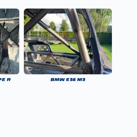
pe R
BMW E36 M3