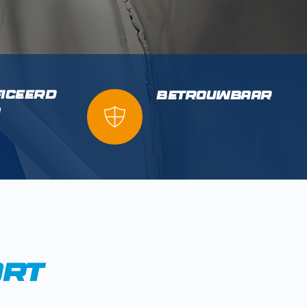
iceerd 
betrouwbaar
A
ort